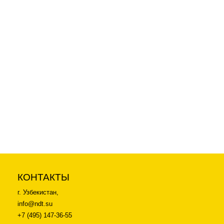
Акция
4 900
p
ЭЧК Канавочный эталон
чувствительности "Инспектор"
Fe 11 (набор 10 шт.) с
калибровкой
КОНТАКТЫ
г. Узбекистан,
info@ndt.su
+7 (495) 147-36-55